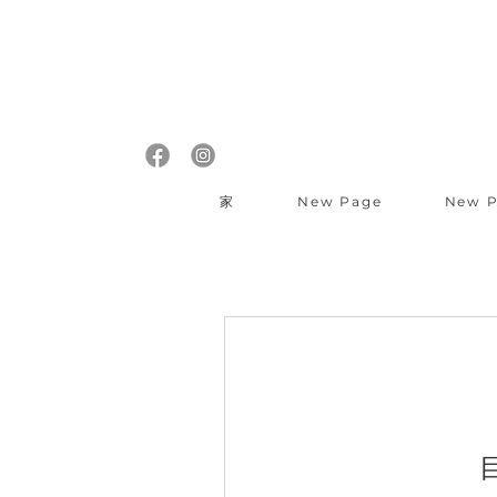
家
New Page
New 