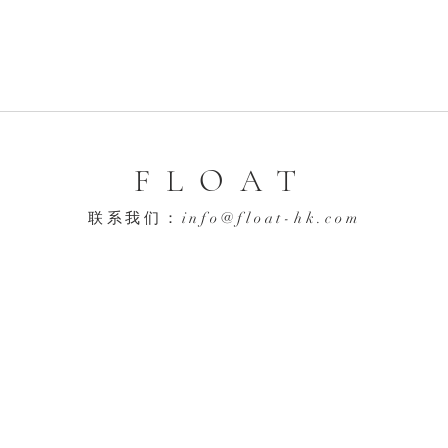
FLOAT
联系我们：
info@float-hk.com